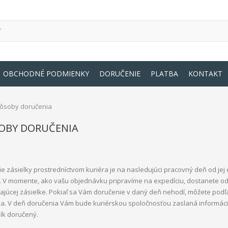
OBCHODNÉ PODMIENKY
DORUČENIE
PLATBA
KONTAKT
ôsoby doručenia
OBY DORUČENIA
e zásielky prostredníctvom kuriéra je na nasledujúci pracovný deň od jej
 V momente, ako vašu objednávku pripravíme na expedíciu, dostanete od
ajúcej zásielke. Pokiaľ sa Vám doručenie v daný deň nehodí, môžete podľa
a. V deň doručenia Vám bude kuriérskou spoločnosťou zaslaná informá
ík doručený.