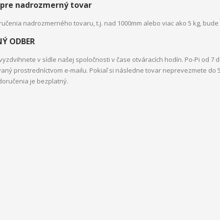
 pre nadrozmerný tovar
učenia nadrozmerného tovaru, t.j. nad 1000mm alebo viac ako 5 kg, bude
Ý ODBER
 vyzdvihnete v sídle našej spoločnosti v čase otváracích hodín. Po-Pi od 7
aný prostredníctvom e-mailu. Pokiaľ si následne tovar neprevezmete do 
oručenia je bezplatný.