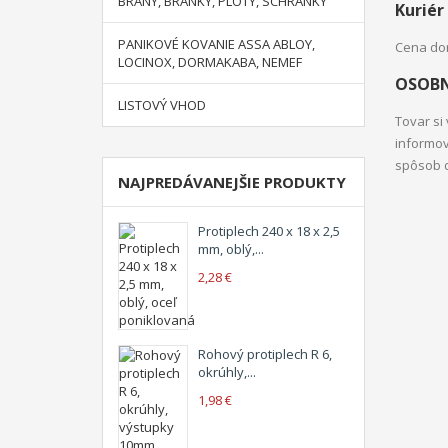
BRÁNY, BRANKY, PLOTY, SCHRÁNKY
Kuriér
PANIKOVÉ KOVANIE ASSA ABLOY,
Cena dor
LOCINOX, DORMAKABA, NEMEF
OSOBN
LISTOVÝ VHOD
Tovar si
informov
spôsob d
NAJPREDÁVANEJŠIE PRODUKTY
Protiplech 240 x 18 x 2,5
mm, oblý,...
2,28 €
Rohový protiplech R 6,
okrúhly,...
1,98 €