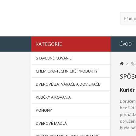
KATEGÓRIE
ÚVOD
STAVEBNÉ KOVANIE
>
Sp
CHEMICKO-TECHNICKÉ PRODUKTY
SPÔS
DVEROVÉ ZATVÁRAČE A DOVIERAČE
Kuriér
KĽUČKY A KOVANIA
Doručeni
bez DPH.
POHONY
prichádz
doručeni
DVEROVÉ MADLÁ
bude bal