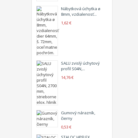
Nábytková úchytka ø
8mm, vzdialenosť...
1,62 €
SALU zvislý úchytový
profil S04N,...
14,76 €
Gumový nárazník,
čierny
0,53 €
STALOC HPFLEX