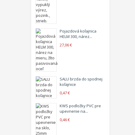
Pojazdová koľajnica
HELM 300, nárez...
27,06 €
SALU brzda do spodnej
koľajnice
0,47 €
KWS podložky PVC pre
upevnenie na...
0,46 €