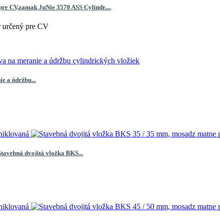
 pre CV,zamak
JuNie 3570 ASS Cylindr....
r určený pre CV
e a údržbu...
Stavebná dvojitá vložka BKS...