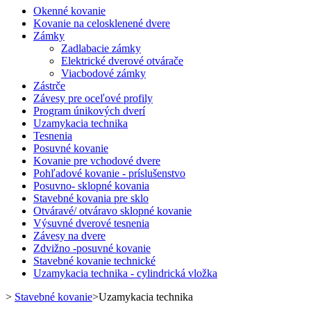
Okenné kovanie
Kovanie na celosklenené dvere
Zámky
Zadlabacie zámky
Elektrické dverové otvárače
Viacbodové zámky
Zástrče
Závesy pre oceľové profily
Program únikových dverí
Uzamykacia technika
Tesnenia
Posuvné kovanie
Kovanie pre vchodové dvere
Pohľadové kovanie - príslušenstvo
Posuvno- sklopné kovania
Stavebné kovania pre sklo
Otváravé/ otváravo sklopné kovanie
Výsuvné dverové tesnenia
Závesy na dvere
Zdvižno -posuvné kovanie
Stavebné kovanie technické
Uzamykacia technika - cylindrická vložka
>
Stavebné kovanie
>
Uzamykacia technika