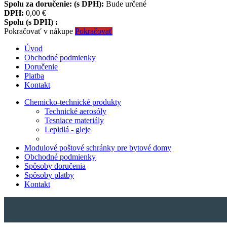
Spolu za doručenie: (s DPH):
Bude určené
DPH:
0,00 €
Spolu (s DPH) :
Pokračovať v nákupe
Pokračovať
Úvod
Obchodné podmienky
Doručenie
Platba
Kontakt
Chemicko-technické produkty
Technické aerosóly
Tesniace materiály
Lepidlá - gleje
Modulové poštové schránky pre bytové domy
Obchodné podmienky
Spôsoby doručenia
Spôsoby platby
Kontakt