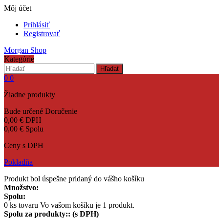
Môj účet
Prihlásiť
Registrovať
Morgan Shop
Kategórie
Hľadať
0
0
Žiadne produkty
Bude určené
Doručenie
0,00 €
DPH
0,00 €
Spolu
Ceny s DPH
Pokladňa
Produkt bol úspešne pridaný do vášho košíku
Množstvo:
Spolu:
0
ks tovaru
Vo vašom košíku je 1 produkt.
Spolu za produkty:: (s DPH)