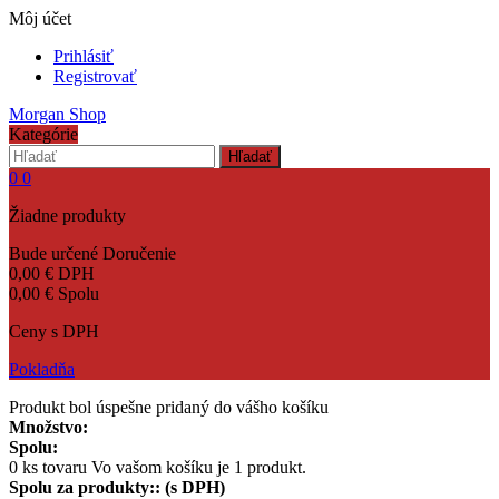
Môj účet
Prihlásiť
Registrovať
Morgan Shop
Kategórie
Hľadať
0
0
Žiadne produkty
Bude určené
Doručenie
0,00 €
DPH
0,00 €
Spolu
Ceny s DPH
Pokladňa
Produkt bol úspešne pridaný do vášho košíku
Množstvo:
Spolu:
0
ks tovaru
Vo vašom košíku je 1 produkt.
Spolu za produkty:: (s DPH)