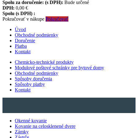
Spolu za doručenie: (s DPH):
Bude určené
DPH:
0,00 €
Spolu (s DPH) :
Pokračovať v nákupe
Pokračovať
Úvod
Obchodné podmienky
Doručenie
Platba
Kontakt
Chemicko-technické produkty
Modulové poštové schránky pre bytové domy
Obchodné podmienky
Spôsoby doručenia
Spôsoby platby
Kontakt
Okenné kovanie
Kovanie na celosklenené dvere
Zámky
Zástrče