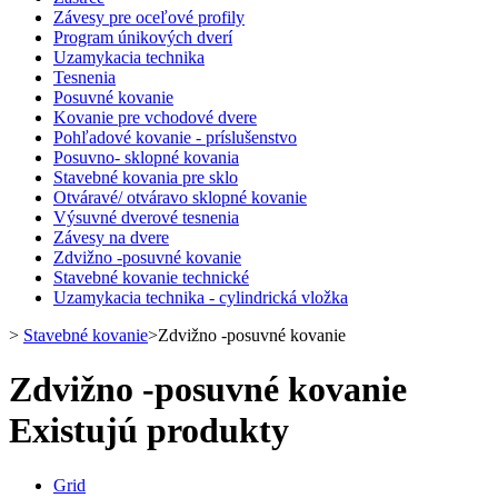
Závesy pre oceľové profily
Program únikových dverí
Uzamykacia technika
Tesnenia
Posuvné kovanie
Kovanie pre vchodové dvere
Pohľadové kovanie - príslušenstvo
Posuvno- sklopné kovania
Stavebné kovania pre sklo
Otváravé/ otváravo sklopné kovanie
Výsuvné dverové tesnenia
Závesy na dvere
Zdvižno -posuvné kovanie
Stavebné kovanie technické
Uzamykacia technika - cylindrická vložka
>
Stavebné kovanie
>
Zdvižno -posuvné kovanie
Zdvižno -posuvné kovanie
Existujú produkty
Grid