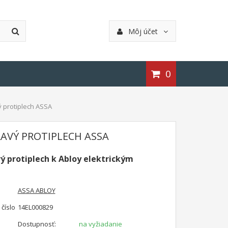
Môj účet
0
 protiplech ASSA
RAVÝ PROTIPLECH ASSA
ý protiplech k Abloy elektrickým
ASSA ABLOY
číslo
14EL000829
Dostupnosť:
na vyžiadanie