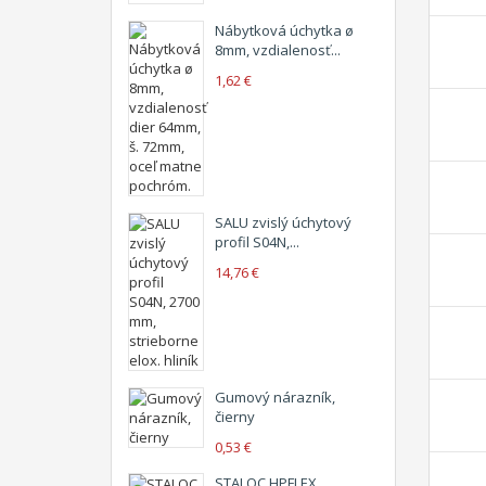
Nábytková úchytka ø
8mm, vzdialenosť...
1,62 €
SALU zvislý úchytový
profil S04N,...
14,76 €
Gumový nárazník,
čierny
0,53 €
STALOC HPFLEX