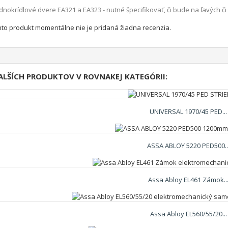
dnokrídlové
dvere
EA321
a
EA323
-
nutné špecifikovať
,
či bude
na
ľavých
či
nto produkt momentálne nie je pridaná žiadna recenzia.
ALŠÍCH PRODUKTOV V ROVNAKEJ KATEGÓRII:
UNIVERSAL 1970/45 PED...
ASSA ABLOY 5220 PED500..
Assa Abloy EL461 Zámok..
Assa Abloy EL560/55/20...