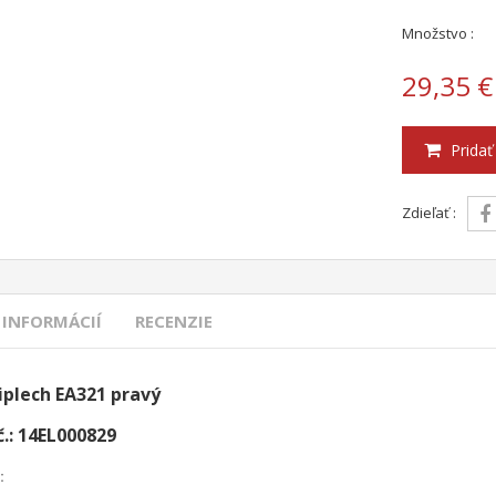
Množstvo :
29,35 €
Pridať
Zdieľať :
 INFORMÁCIÍ
RECENZIE
iplech EA321 pravý
č.: 14EL000829
: