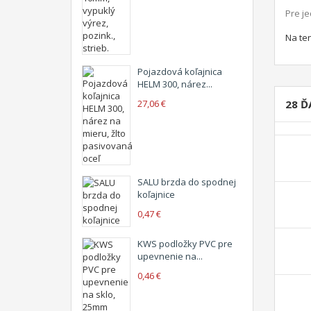
Pre
je
Na te
Pojazdová koľajnica
HELM 300, nárez...
27,06 €
28 Ď
SALU brzda do spodnej
koľajnice
0,47 €
KWS podložky PVC pre
upevnenie na...
0,46 €