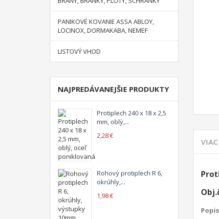
BRÁNY, BRANKY, PLOTY, SCHRÁNKY
PANIKOVÉ KOVANIE ASSA ABLOY,
LOCINOX, DORMAKABA, NEMEF
LISTOVÝ VHOD
NAJPREDÁVANEJŠIE PRODUKTY
Protiplech 240 x 18 x 2,5
mm, oblý,...
2,28 €
VIAC
Rohový protiplech R 6,
Prot
okrúhly,...
Obj.
1,98 €
Popis