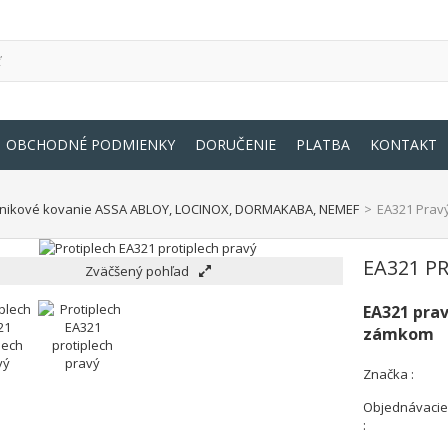
OBCHODNÉ PODMIENKY
DORUČENIE
PLATBA
KONTAKT
nikové kovanie ASSA ABLOY, LOCINOX, DORMAKABA, NEMEF
>
EA321 Pravý
EA321 P
Zväčšený pohľad
EA321 prav
zámkom
Značka :
Objednávacie 
: