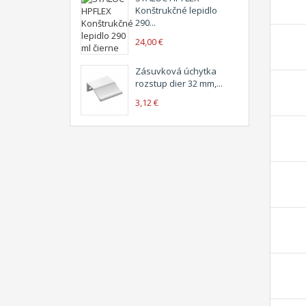
Konštrukčné lepidlo
290...
24,00 €
Zásuvková úchytka
rozstup dier 32 mm,...
3,12 €