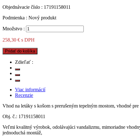
Objednávacie číslo :
17191158011
Podmienka :
Nový produkt
Množstvo :
258,30 €
s DPH
Pridať do košíka
Zdieľať :
Viac informácií
Recenzie
Vhod na letáky s košom s prerušeným tepelným mostom, vhodné pre 
Obj. č.: 17191158011
Veľmi kvalitný výrobok, odolávajúci vandalizmu, mimoriadne vhodný 
jednoduchá montáž,