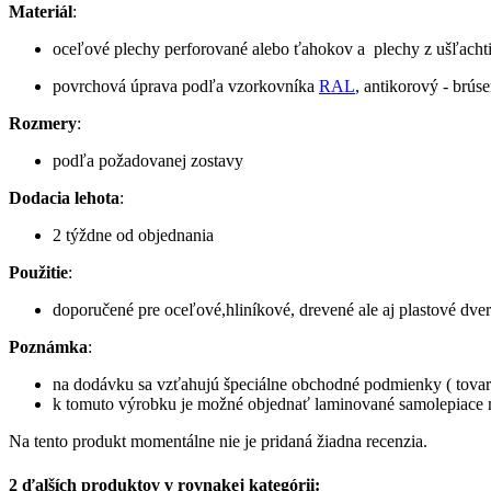
Materiál
:
oceľové plechy perforované alebo ťahokov a plechy z ušľachtil
povrchová úprava podľa vzorkovníka
RAL
, antikorový - brús
Rozmery
:
podľa požadovanej zostavy
Dodacia lehota
:
2 týždne od objednania
Použitie
:
doporučené pre oceľové,hliníkové, drevené ale aj plastové dve
Poznámka
:
na dodávku sa vzťahujú špeciálne obchodné podmienky ( tovar 
k tomuto výrobku je možné objednať laminované samolepi
Na tento produkt momentálne nie je pridaná žiadna recenzia.
2 ďalších produktov v rovnakej kategórii: