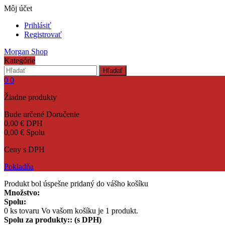
Môj účet
Prihlásiť
Registrovať
Morgan Shop
Kategórie
Hľadať
0
0
Žiadne produkty
Bude určené
Doručenie
0,00 €
DPH
0,00 €
Spolu
Ceny s DPH
Pokladňa
Produkt bol úspešne pridaný do vášho košíku
Množstvo:
Spolu:
0
ks tovaru
Vo vašom košíku je 1 produkt.
Spolu za produkty:: (s DPH)