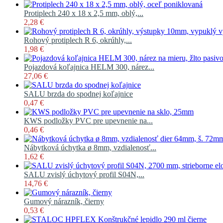
Protiplech 240 x 18 x 2,5 mm, oblý,...
2,28 €
Rohový protiplech R 6, okrúhly,...
1,98 €
Pojazdová koľajnica HELM 300, nárez...
27,06 €
SALU brzda do spodnej koľajnice
0,47 €
KWS podložky PVC pre upevnenie na...
0,46 €
Nábytková úchytka ø 8mm, vzdialenosť...
1,62 €
SALU zvislý úchytový profil S04N,...
14,76 €
Gumový nárazník, čierny
0,53 €