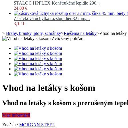
STALOC HPFLEX Konštrukčné lepidlo 290...
24,00 €
Zásuvková úchytka rozstup dier 32 mm,...
3,12 €
>
Brány, branky, ploty, schránky
>
Riešenia na letáky
>
Vhod na letáky
Zväčšený pohľad
Vhod na letáky s košom
Vhod na letáky s košom s prerušeným tepe
Viac informácií
Značka :
MORGAN STEEL