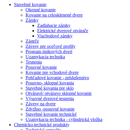
Stavebné kovanie
Okenné kovanie
Kovanie na celosklenené dvere
Zámky
Zadlabacie zámky
Elektrické dverové otvárače
Viacbodové zámky
Zástrče
Závesy pre oceľové profily
Program únikových dverí
Uzamykacia technika
Tesnenia
Posuvné kovanie
Kovanie pre vchodové dvere
Pohľadové kovanie - príslušenstvo
Posuvno- sklopné kovania
Stavebné kovania pre sklo
Otváravé/ otváravo sklopné kovanie
Výsuvné dverové tesnenia
Závesy na dvere
Zdvižno -posuvné kovanie
Stavebné kovanie technické
Uzamykacia technika - cylindrická vložka
Chemicko-technické produkty
Technické aerosóly