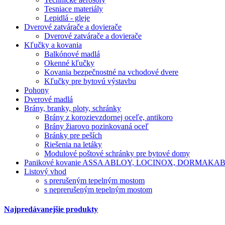
Tesniace materiály
Lepidlá - gleje
Dverové zatvárače a dovierače
Dverové zatvárače a dovierače
Kľučky a kovania
Balkónové madlá
Okenné kľučky
Kovania bezpečnostné na vchodové dvere
Kľučky pre bytovú výstavbu
Pohony
Dverové madlá
Brány, branky, ploty, schránky
Brány z korozievzdornej oceľe, antikoro
Brány žiarovo pozinkovaná oceľ
Bránky pre peších
Riešenia na letáky
Modulové poštové schránky pre bytové domy
Panikové kovanie ASSA ABLOY, LOCINOX, DORMAKA
Listový vhod
s prerušeným tepelným mostom
s neprerušeným tepelným mostom
Najpredávanejšie produkty