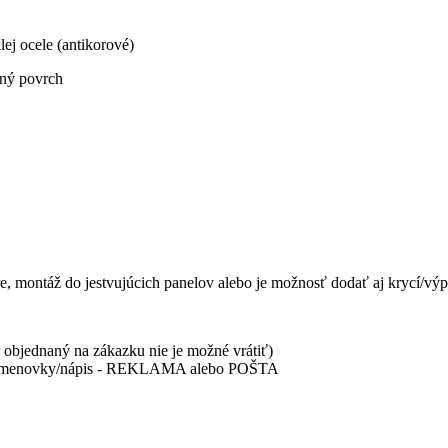
ej ocele (antikorové)
ený povrch
re, montáž do jestvujúcich panelov alebo je možnosť dodať aj krycí/vý
objednaný na zákazku nie je možné vrátiť)
ace menovky/nápis - REKLAMA alebo POŠTA