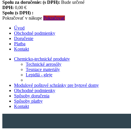
Spolu za doručenie: (s DPH):
Bude určené
DPH:
0,00 €
Spolu (s DPH) :
Pokračovať v nákupe
Pokračovať
Úvod
Obchodné podmienky
Doručenie
Platba
Kontakt
Chemicko-technické produkty
Technické aerosóly
Tesniace materiály
Lepidlá - gleje
Modulové poštové schránky pre bytové domy
Obchodné podmienky
Spôsoby doručenia
Spôsoby platby
Kontakt